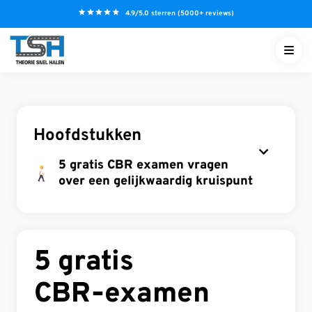
S
4.9/5.0 sterren (5000+ reviews)
k
i
p
t
o
c
o
Hoofdstukken
n
t
5 gratis CBR examen vragen
over een gelijkwaardig kruispunt
e
n
Verantwoord en milieubewust
t
rijden
NL
5 gratis
Verkeersborden en
verkeersregelaars
CBR‑examen