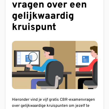
Verkeersregels, snelheden en
vragen over een
parkeren
gelijkwaardig
Verkeersveiligheid
kruispunt
Verkeerswetten
Voertuig
Voorrangsregels, kruispunten
en voetgangers
Voorrangsregels militaire colonne en
uitvaartstoet uitgelegd
De voorrangsregels voor alle soorten
voetgangers
Hieronder vind je vijf gratis CBR-examenvragen
over gelijkwaardige kruispunten om jezelf te
De Voorrangsregels voor de Trams