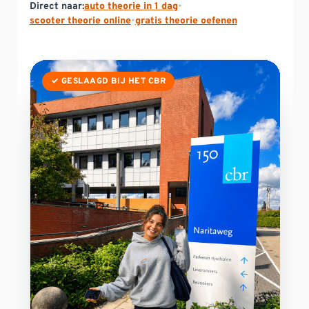
Direct naar:
auto theorie in 1 dag
•
scooter theorie online
•
gratis theorie oefenen
✓ GESLAAGD BIJ HET CBR