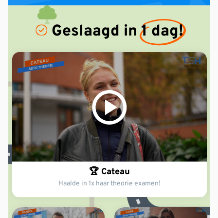
Geslaagd in
1 dag!
🏆 Cateau
Haalde in 1x haar theorie examen!