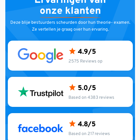
Ervaringen van
onze klanten
Deze blije bestuurders scheurden door hun theorie-
examen.
Ze vertellen je graag over hun ervaring.
4.9
2575 Reviews op
5.0
Based on 4383 reviews
4.8
Based on 217 reviews