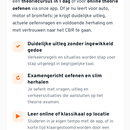
een
theoriecursus in 1 dag
of voor
online theorie
oefenen
via onze app. Of je nu leert voor auto,
motor of bromfiets: je krijgt duidelijke uitleg,
actuele oefenvragen en voldoende herhaling om
met vertrouwen naar het CBR te gaan.
Duidelijke uitleg zonder ingewikkeld
✓
gedoe
Verkeersregels en situaties worden stap voor
stap uitgelegd in begrijpelijke taal.
Examengericht oefenen en slim
↻
herhalen
Je oefent met vragen, uitleg en
verkeerssituaties die aansluiten op het
theorie-examen.
Leer online of klassikaal op locatie
▶
Studeren in je eigen tempo met de app, of in
korte tijd klaargestoomd worden door een