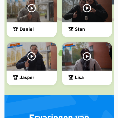
🏆 Daniel
🏆 Sten
🏆 Jasper
🏆 Lisa