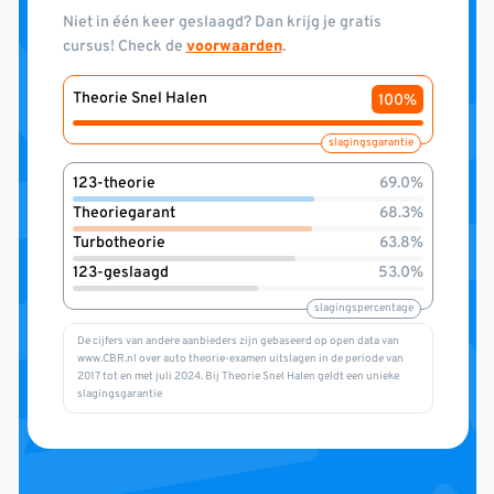
Niet in één keer geslaagd? Dan krijg je gratis
cursus! Check de
voorwaarden
.
Theorie Snel Halen
100%
slagingsgarantie
123-theorie
69.0%
Theoriegarant
68.3%
Turbotheorie
63.8%
123-geslaagd
53.0%
slagingspercentage
De cijfers van andere aanbieders zijn gebaseerd op open data van
www.CBR.nl over auto theorie-examen uitslagen in de periode van
2017 tot en met juli 2024. Bij Theorie Snel Halen geldt een unieke
slagingsgarantie