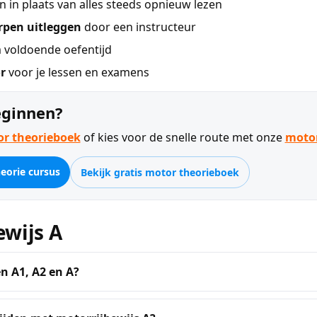
 in plaats van alles steeds opnieuw lezen
rpen uitleggen
door een instructeur
voldoende oefentijd
r
voor je lessen en examens
eginnen?
or theorieboek
of kies voor de snelle route met onze
motor
eorie cursus
Bekijk gratis motor theorieboek
ewijs A
en A1, A2 en A?