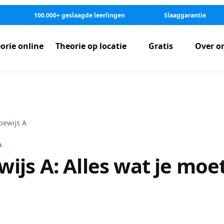
100.000+ geslaagde leerlingen
Slaaggarantie
orie online
Theorie op locatie
Gratis
Over o
bewijs A
A
wijs A: Alles wat je mo