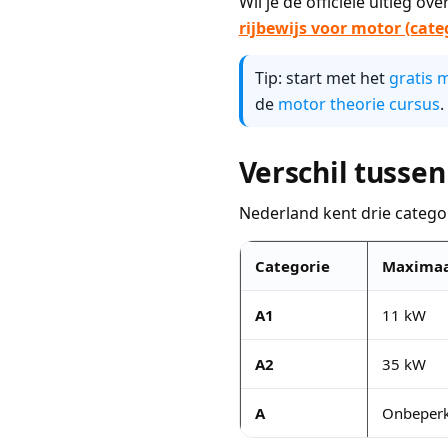
Wil je de officiële uitleg o
rijbewijs voor motor (cate
Tip: start met het
gratis 
de
motor theorie cursus
.
Verschil tussen
Nederland kent drie categor
Categorie
Maximaa
A1
11 kW
A2
35 kW
A
Onbeperk