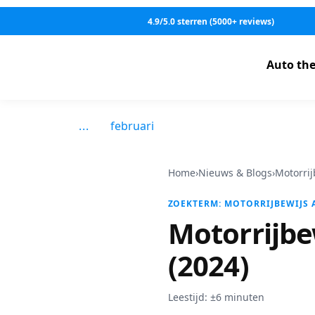
S
4.9/5.0 sterren (5000+ reviews)
k
i
p
Auto the
t
o
c
februari
o
n
t
Home
›
Nieuws & Blogs
›
Motorrij
e
ZOEKTERM: MOTORRIJBEWIJS 
n
Motorrijbe
t
(2024)
Leestijd: ±6 minuten