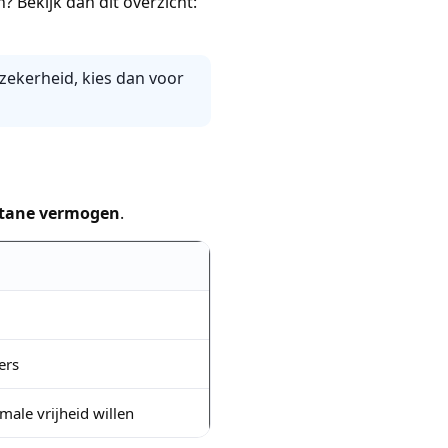
? Bekijk dan dit overzicht:
 zekerheid, kies dan voor
tane vermogen
.
ers
male vrijheid willen