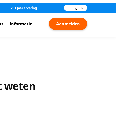
20+ Jaar ervaring
NL
ns
Informatie
Aanmelden
et weten