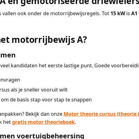
 A en gemotoriseerde driewieler
 vallen ook onder de motorrijbewijsregels. Tot
15 kW
is
A1
het motorrijbewijs A?
xamen
veel kandidaten het eerste lastige punt. Goede voorbereidi
envragen
sus als je sneller vooruit wilt
 om de basis stap voor stap te snappen
t aanpakken? Bekijk dan onze
Motor theorie cursus (theorie 
k het
gratis motor theorieboek
.
xamen voertuigbeheersing