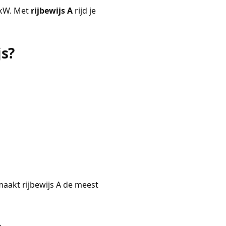
 kW. Met
rijbewijs A
rijd je
js?
maakt rijbewijs A de meest