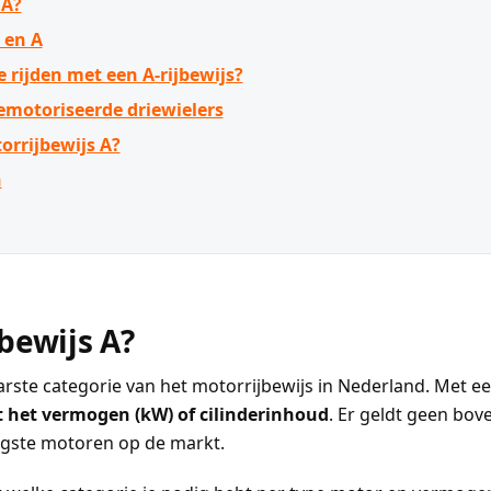
 A?
 en A
rijden met een A-rijbewijs?
emotoriseerde driewielers
orrijbewijs A?
n
bewijs A?
rste categorie van het motorrijbewijs in Nederland. Met een
 het vermogen (kW) of cilinderinhoud
. Er geldt geen bov
igste motoren op de markt.