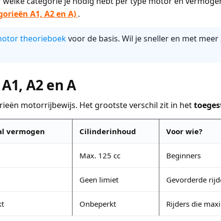
ver welke categorie je nodig hebt per type motor en vermogen
gorieën A1, A2 en A)
.
motor theorieboek
voor de basis. Wil je sneller en met meer
 A1, A2 en A
ieën motorrijbewijs. Het grootste verschil zit in het
toeges
l vermogen
Cilinderinhoud
Voor wie?
Max. 125 cc
Beginners
Geen limiet
Gevorderde rijd
t
Onbeperkt
Rijders die maxi