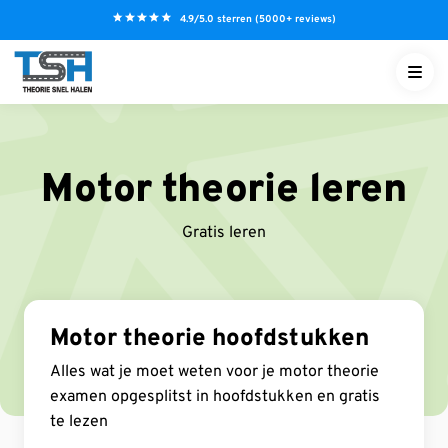
S
4.9/5.0 sterren (5000+ reviews)
k
i
p
t
o
c
Motor theorie leren
o
n
Gratis leren
t
e
n
t
Motor theorie hoofdstukken
NL
Alles wat je moet weten voor je motor theorie
examen opgesplitst in hoofdstukken en gratis
te lezen