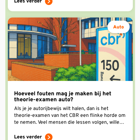
slaagt voor je theorie-examen.
Lees verder
Auto
Hoeveel fouten mag je maken bij het
theorie-examen auto?
Als je je autorijbewijs wilt halen, dan is het
theorie-examen van het CBR een flinke horde om
te nemen. Veel mensen die lessen volgen, willen
weten hoeveel fouten je mag
Lees verder