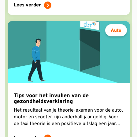
slaagt voor je theorie-examen.
Lees verder
Auto
Tips voor het invullen van de
gezondheidsverklaring
Het resultaat van je theorie-examen voor de auto,
motor en scooter zijn anderhalf jaar geldig. Voor
de taxi theorie is een positieve uitslag een jaar
geldig. De teller begint te lopen op de dag dat je