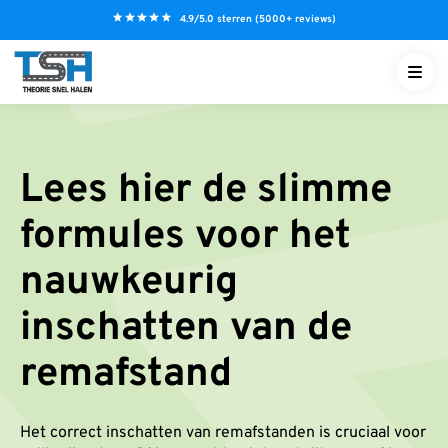
S
4.9/5.0 sterren (5000+ reviews)
k
i
p
t
o
c
Lees hier de slimme
o
n
formules voor het
t
e
nauwkeurig
n
t
inschatten van de
NL
remafstand
Het correct inschatten van remafstanden is cruciaal voor