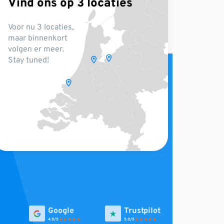
Vind ons op 3 locaties
Voor nu 3 locaties,
maar binnenkort
volgen er meer.
Stay tuned!
4.9
5.0