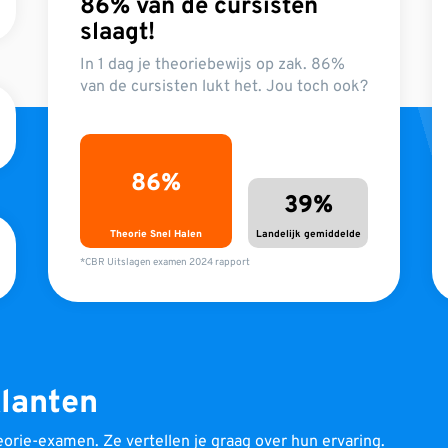
86% van de cursisten
slaagt!
In 1 dag je theoriebewijs op zak. 86%
van de cursisten lukt het. Jou toch ook?
86%
39%
Theorie Snel Halen
Landelijk gemiddelde
*CBR Uitslagen examen 2024 rapport
klanten
orie-examen. Ze vertellen je graag over hun ervaring.