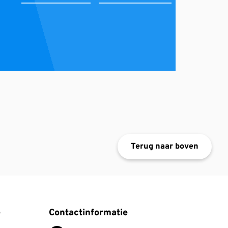
Terug naar boven
 geven. Top rijschool petje af.❤️🙏
 explanation. Definitely recommend to any one .
e
Contactinformatie