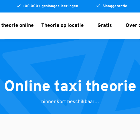
100.000+ geslaagde leerlingen
Slaaggarantie
 theorie online
Theorie op locatie
Gratis
Over 
Online taxi theorie
binnenkort beschikbaar…