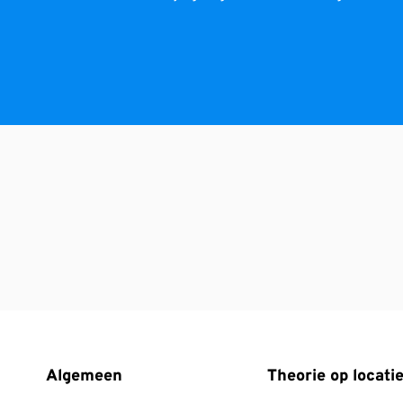
 goed opgelet 😀 ze zijn heel duidelijk met hun technique van les
e teacher it’s brilliant teacher it’s impossible to fail after his
Algemeen
Theorie op locati