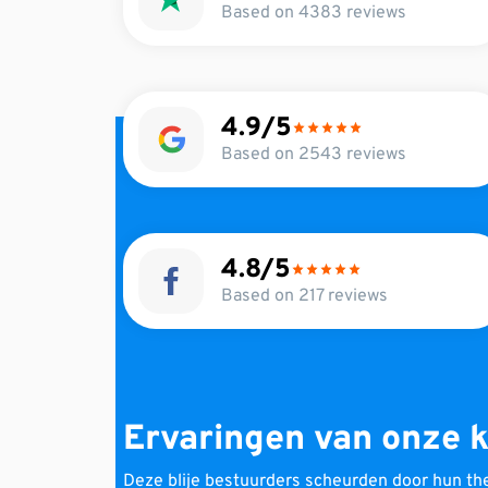
Based on 4383 reviews
4.9
Based on 2543 reviews
4.8
Based on 217 reviews
Ervaringen van onze 
Deze blije bestuurders scheurden door hun the