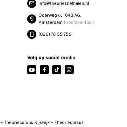
info@theoriesnelhalen.nl
Oderweg 6, 1043 AG,
Amsterdam
(Hoofdkantoor)
(020) 78 55 756
Volg op social media
h course, we focussed aptly on prime things
bined with fun learning. This was my first
fying the process and tailoring too for not
–
Theoriecursus Rijswijk
–
Theoriecursus