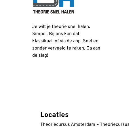
phemmy hoy
Je wilt je theorie snel halen.
in de afgelopen week via Google
Simpel. Bij ons kan dat
klassikaal, of via de app. Snel en
zonder verveeld te raken. Ga aan
de slag!
Yousaf Popy
A. Shukla
Kris was really good at explaining things, f
in de afgelopen week via Google
rather than beating around the bush kind of 
attempt with only 2 mistakes and 21 correct 
just knowledge but success.
via Trustpilot
Locaties
Aqib Javed
Theoriecursus Amsterdam
–
Theoriecursu
Hartelijk bedankt 😊