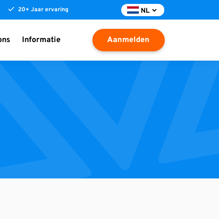
20+ Jaar ervaring
NL
ons
Informatie
Aanmelden