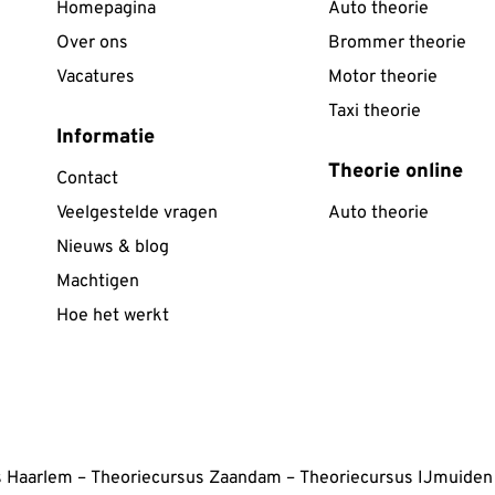
Homepagina
Auto theorie
Over ons
Brommer theorie
Vacatures
Motor theorie
Taxi theorie
Informatie
Theorie online
Contact
Veelgestelde vragen
Auto theorie
Nieuws & blog
Machtigen
ocuses on no on sense approach. Considering its a 1.5 days cras
Hoe het werkt
too detailed, confusing, deep concepts i.e. simplified them com
answers in hazard perception. Thanks for the journey and simpli
s Haarlem
–
Theoriecursus Zaandam
–
Theoriecursus IJmuiden