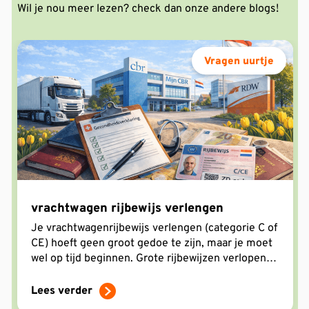
Wil je nou meer lezen? check dan onze andere blogs!
Vragen uurtje
vrachtwagen rijbewijs verlengen
Je vrachtwagenrijbewijs verlengen (categorie C of
CE) hoeft geen groot gedoe te zijn, maar je moet
wel op tijd beginnen. Grote rijbewijzen verlopen
meestal elke 5 jaar, en je kunt pas echt verlengen
zodra het CBR je medisch rijgeschikt heeft
Lees verder
verklaard