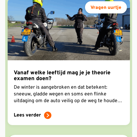
Vragen uurtje
Vanaf welke leeftijd mag je je theorie
examen doen?
De winter is aangebroken en dat betekent:
sneeuw, gladde wegen en soms een flinke
uitdaging om de auto veilig op de weg te houden.
Of je nou op winterbanden of all-seasonbanden
rijdt, één ding is zeker: je moet extra opletten!
Lees verder
Met deze handige tips word jij een pro in
winterrijden.