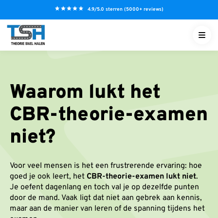
S
4.9/5.0 sterren (5000+ reviews)
k
i
p
t
o
c
Waarom lukt het
o
n
CBR-theorie-examen
t
e
niet?
n
t
NL
Voor veel mensen is het een frustrerende ervaring: hoe
goed je ook leert, het
CBR-theorie-examen lukt niet
.
Je oefent dagenlang en toch val je op dezelfde punten
door de mand. Vaak ligt dat niet aan gebrek aan kennis,
maar aan de manier van leren of de spanning tijdens het