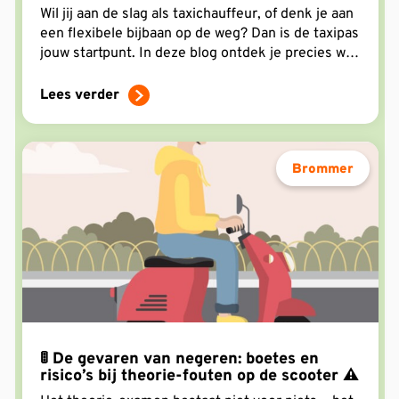
Meer 💸🚖
Wil jij aan de slag als taxichauffeur, of denk je aan
een flexibele bijbaan op de weg? Dan is de taxipas
jouw startpunt. In deze blog ontdek je precies wat
het kost om taxichauffeur te worden – van
theoriecursus tot praktijkexamen. Zo weet je
Lees verder
meteen waar je aan toe bent.
Brommer
🚦 De gevaren van negeren: boetes en
risico’s bij theorie-fouten op de scooter ⚠️