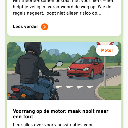
Het theorie-examen bestaat niet voor niets — het
helpt je veilig en verantwoord de weg op. Wie de
regels negeert, loopt niet alleen risico op
ongelukken, maar ook op flinke boetes. In deze
blog lees je precies welke gevolgen theorie-
Lees verder
fouten kunnen hebben, en waarom het slim is om
je kennis écht op orde te hebben.
Motor
Voorrang op de motor: maak nooit meer
een fout
Leer alles over voorrangssituaties voor