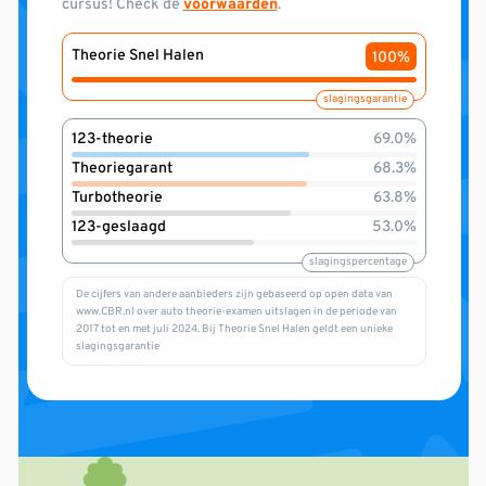
cursus! Check de
voorwaarden
.
Theorie Snel Halen
100%
slagingsgarantie
123-theorie
69.0%
Theoriegarant
68.3%
Turbotheorie
63.8%
123-geslaagd
53.0%
slagingspercentage
De cijfers van andere aanbieders zijn gebaseerd op open data van
www.CBR.nl over auto theorie-examen uitslagen in de periode van
2017 tot en met juli 2024. Bij Theorie Snel Halen geldt een unieke
slagingsgarantie