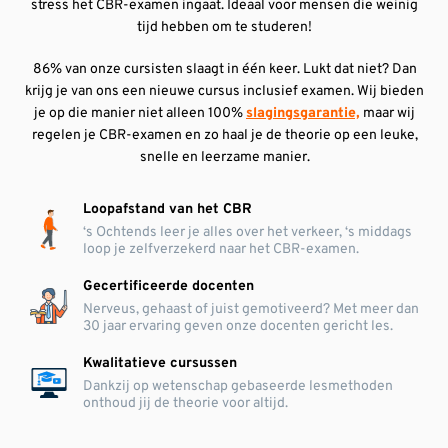
stress het CBR-examen ingaat. Ideaal voor mensen die weinig
tijd hebben om te studeren!
86% van onze cursisten slaagt in één keer. Lukt dat niet? Dan
krijg je van ons een nieuwe cursus inclusief examen. Wij bieden
je op die manier niet alleen 100%
slagingsgarantie,
maar wij
regelen je CBR-examen en zo haal je de theorie op een leuke,
snelle en leerzame manier.
Loopafstand van het CBR
‘s Ochtends leer je alles over het verkeer, ‘s middags
loop je zelfverzekerd naar het CBR-examen.
Gecertificeerde docenten
Nerveus, gehaast of juist gemotiveerd? Met meer dan
30 jaar ervaring geven onze docenten gericht les.
Kwalitatieve cursussen
Dankzij op wetenschap gebaseerde lesmethoden
onthoud jij de theorie voor altijd.