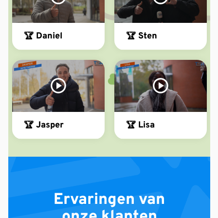
🏆 Daniel
🏆 Sten
🏆 Jasper
🏆 Lisa
Ervaringen van
onze klanten