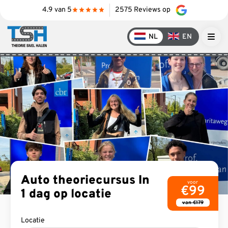
S
4.9
2575 Reviews op
k
i
NL
EN
p
t
o
c
o
n
t
e
n
t
Auto theoriecursus
In
voor
€99
1 dag op locatie
van €179
Locatie