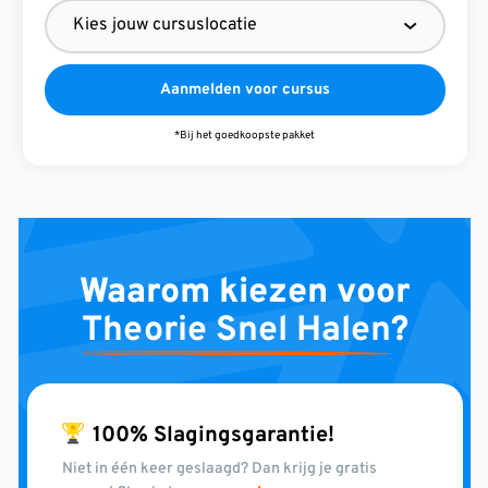
Aanmelden voor cursus
*Bij het goedkoopste pakket
Waarom kiezen voor
Theorie Snel Halen
?
100% Slagingsgarantie!
Niet in één keer geslaagd? Dan krijg je gratis