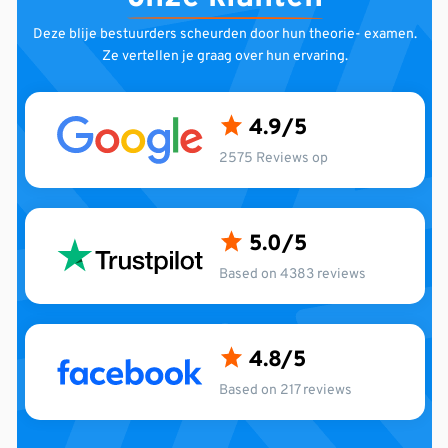
Deze blije bestuurders scheurden door hun theorie-
examen.
Ze vertellen je graag over hun ervaring.
4.9
2575 Reviews op
5.0
Based on 4383 reviews
4.8
Based on 217 reviews