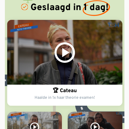
Geslaagd in
1 dag!
🏆 Cateau
Haalde in 1x haar theorie examen!