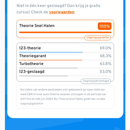
Niet in één keer geslaagd? Dan krijg je gratis
cursus! Check de
voorwaarden
.
Theorie Snel Halen
100%
slagingsgarantie
123-theorie
69.0%
Theoriegarant
68.3%
Turbotheorie
63.8%
123-geslaagd
53.0%
slagingspercentage
De cijfers van andere aanbieders zijn gebaseerd op open data van
www.CBR.nl over auto theorie-examen uitslagen in de periode van
2017 tot en met juli 2024. Bij Theorie Snel Halen geldt een unieke
slagingsgarantie