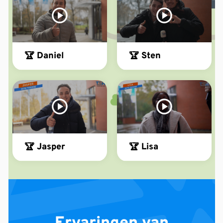
🏆 Daniel
🏆 Sten
🏆 Jasper
🏆 Lisa