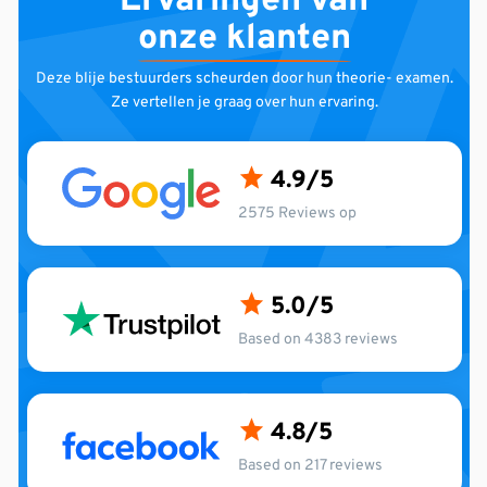
Ervaringen van
onze klanten
Deze blije bestuurders scheurden door hun theorie-
examen.
Ze vertellen je graag over hun ervaring.
4.9
2575 Reviews op
5.0
Based on 4383 reviews
4.8
Based on 217 reviews