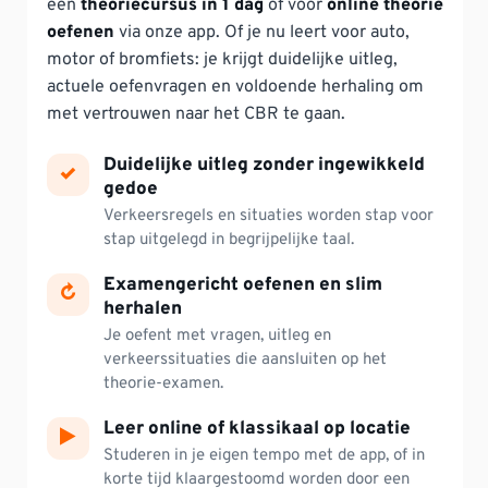
een
theoriecursus in 1 dag
of voor
online theorie
oefenen
via onze app. Of je nu leert voor auto,
motor of bromfiets: je krijgt duidelijke uitleg,
actuele oefenvragen en voldoende herhaling om
met vertrouwen naar het CBR te gaan.
Duidelijke uitleg zonder ingewikkeld
✓
gedoe
Verkeersregels en situaties worden stap voor
stap uitgelegd in begrijpelijke taal.
Examengericht oefenen en slim
↻
herhalen
Je oefent met vragen, uitleg en
verkeerssituaties die aansluiten op het
theorie-examen.
Leer online of klassikaal op locatie
▶
Studeren in je eigen tempo met de app, of in
korte tijd klaargestoomd worden door een