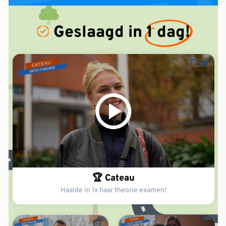
Geslaagd in
1 dag!
🏆 Cateau
Haalde in 1x haar theorie examen!