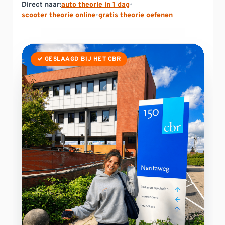
Direct naar:
auto theorie in 1 dag
•
scooter theorie online
•
gratis theorie oefenen
✓ GESLAAGD BIJ HET CBR